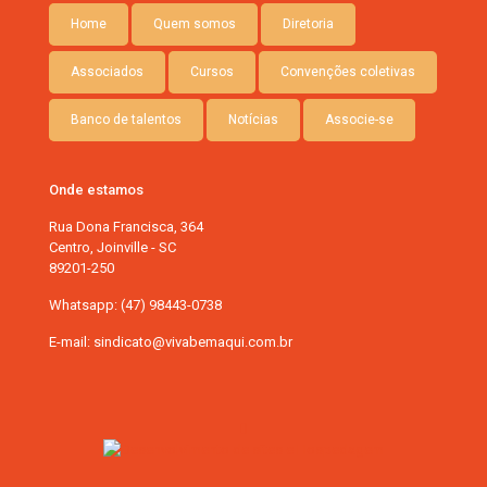
Home
Quem somos
Diretoria
Associados
Cursos
Convenções coletivas
Banco de talentos
Notícias
Associe-se
Onde estamos
Rua Dona Francisca, 364
Centro, Joinville - SC
89201-250
Whatsapp: (47) 98443-0738
E-mail: sindicato@vivabemaqui.com.br