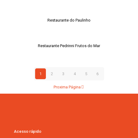
Restaurante do Paulinho
Restaurante Pedrinni Frutos do Mar
1
2
3
4
5
6
Proxima Página
Acesso rápido