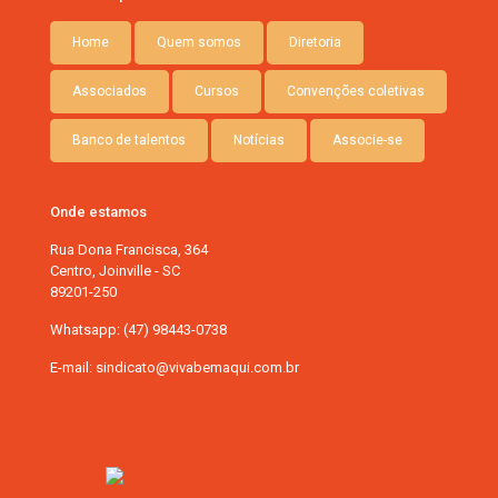
Home
Quem somos
Diretoria
Associados
Cursos
Convenções coletivas
Banco de talentos
Notícias
Associe-se
Onde estamos
Rua Dona Francisca, 364
Centro, Joinville - SC
89201-250
Whatsapp: (47) 98443-0738
E-mail: sindicato@vivabemaqui.com.br