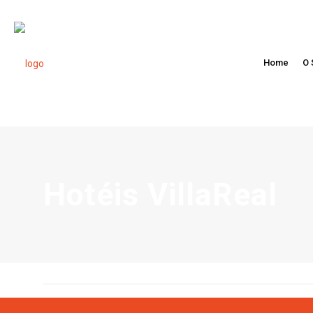
Home
O 
Hotéis VillaReal