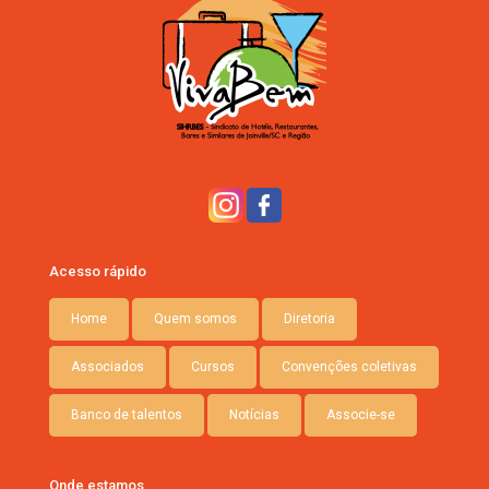
Acesso rápido
Home
Quem somos
Diretoria
Associados
Cursos
Convenções coletivas
Banco de talentos
Notícias
Associe-se
Onde estamos