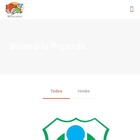
Balneário Piçarras
Todos
Hotéis